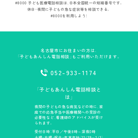
#8000 子ども医療電話相談は、
日本全国統一の短縮番号です。
休日・夜間に子どもの急な症状等を相談できる。
#8000を利用しよう！
名古屋市にお住まいの方は、
「子どもあんしん電話相談」もご利用いただけます。
052-933-1174
「子どもあんしん電話相談と
は」
夜間の子どもの急な病気などの時に、家
庭での応急手当や医療機関への受診の
必要性など、看護師のアドバイスが受け
られます。
受付日時：平日／午後8時～深夜0時
土曜・日曜・祝日・年末年始（12/29～1/3）