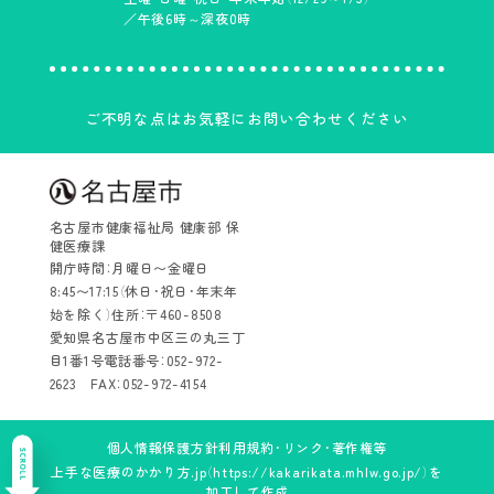
／午後6時～深夜0時
ご不明な点はお気軽にお問い合わせください
名古屋市健康福祉局 健康部 保
健医療課
開庁時間：月曜日〜金曜日
8:45〜17:15（休日・祝日・年末年
始を除く）
住所：〒460-8508
愛知県名古屋市中区三の丸三丁
目1番1号
電話番号：052-972-
2623 FAX：052-972-4154
個人情報保護方針
利用規約・リンク・著作権等
上手な医療のかかり方.jp（
https://kakarikata.mhlw.go.jp/
）を
加工して作成